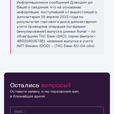
Информационное сообщение Доводим до
Копировать ссылку
Вашего сведения, что на основании
информации, поступившей от вышестоящего
депозитария 16 апреля 2015 года по
результатам торгового дня в депозитарном
учете проведена операция погашение
(аннулирование) выпуска ценных бумаг – по
облигациям ТКС Банк (ЗАО), серии (выпуск–
4В020402673В), название выпуска в учете
КИТ Финанс (ООО) – (ТКС Банк-БО-04-обл)
Остались
вопросы?
Оставьте заявку, и мы перезвоним вам
в ближайшее время
ФИО