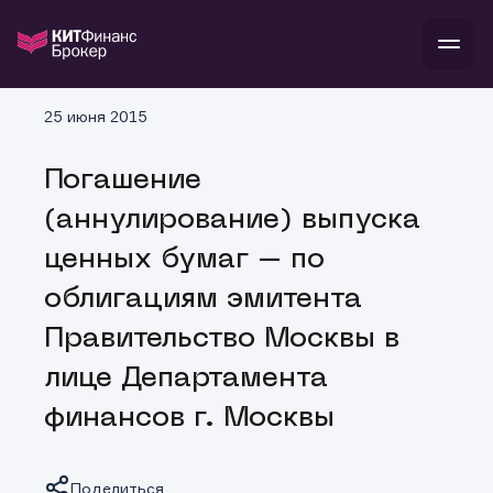
В
25 июня 2015
Войти
Стать клиентом
Л
Погашение
В
В
В
инвестиции
(аннулирование) выпуска
банкам и компаниям
о компании
ценных бумаг – по
поддержка
и
о 
п
тарифы
облигациям эмитента
с 
н
и
г
к
т
Правительство Москвы в
ан
ка
н
и
п
ба
лице Департамента
м
у
во
до
р
финансов г. Москвы
о
д
Поделиться