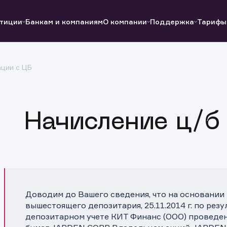
тиции
Банкам и компаниям
О компании
Поддержка
Тарифы
ции с ЦБ
Полезные ссылки
Полезные ссылки
Документы
Документы
QUIK
Вопросы и ответы
Реквизиты
Начисление ц/б
Доводим до Вашего сведения, что на основании
вышестоящего депозитария, 25.11.2014 г. по рез
депозитарном учете КИТ Финанс (ООО) проведе