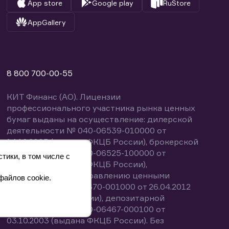
App store
Google play
RuStore
AppGallery
8 800 700-00-55
КИТ Финанс (АО). Лицензии
профессионального участника рынка ценных
бумаг выданы на осуществление: дилерской
деятельности № 040-06539-010000 от
14.10.2003 (выдана ФКЦБ России), брокерской
деятельности № 040-06525-100000 от
тики, в том числе с
14.10.2003 (выдана ФКЦБ России),
деятельности по управлению ценными
файлов cookie.
бумагами № 040-13670-001000 от 26.04.2012
(выдана ФСФР России), депозитарной
деятельности № 040-06467-000100 от
03.10.2003 (выдана ФКЦБ России). Без