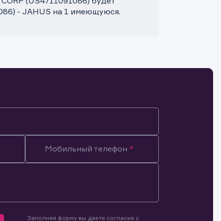
CORP (US4711091086) будет
086) - JAHUS на 1 имеющуюся.
Мобильный телефон
Заполняя форму вы даете согласие с
мочиями