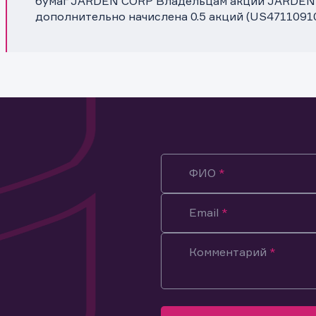
бумаг JARDEN CORP Владельцам акций JARDEN 
дополнительно начислена 0.5 акций (US4711091
ФИО
Email
Комментарий
ация предназначена только для клиентов, владеющих
ми эмитента.
оящим подтверждаю, что обладаю всеми необходимыми полно