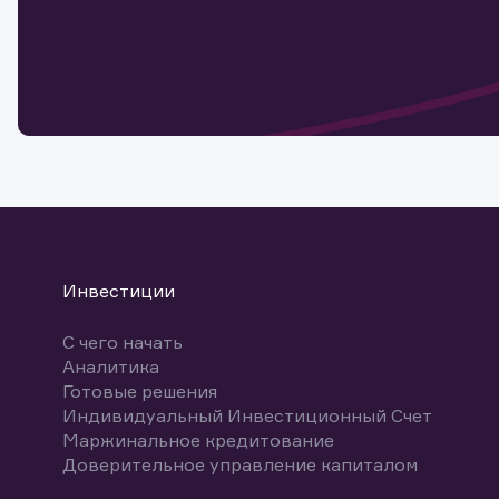
Обр
Обр
Заяв
для 
мате
Спасибо
бума
Ваше об
Спасибо!
ближайш
указ
може
Скачат
Инвестиции
С чего начать
Аналитика
Готовые решения
Индивидуальный Инвестиционный Счет
Маржинальное кредитование
Доверительное управление капиталом