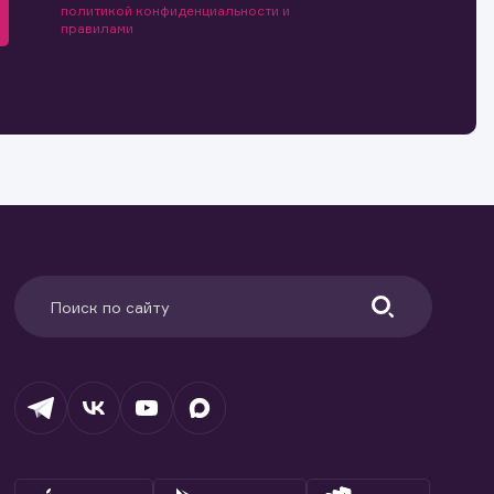
политикой конфиденциальности и
и.
й и
правилами
о ценным
ранение
и.