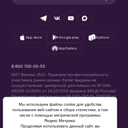
Раскрытие обязательной информации
Налогообложение
Депозитарий
База знаний
Вопросы и ответы
App store
Google play
RuStore
AppGallery
8 800 700-00-55
КИТ Финанс (АО). Лицензии профессионального
участника рынка ценных бумаг выданы на
осуществление: дилерской деятельности № 040-
06539-010000 от 14.10.2003 (выдана ФКЦБ России),
брокерской деятельности № 040-06525-100000 от
14.10.2003 (выдана ФКЦБ России), деятельности по
Мы используем файлы cookie для удобства
управлению ценными бумагами № 040-13670-
пользования веб-сайтом и сбора статистики, в том
001000 от 26.04.2012 (выдана ФСФР России),
числе с помощью метрической программы
депозитарной деятельности № 040-06467-000100
Яндекс.Метрика.
от 03.10.2003 (выдана ФКЦБ России). Без
Продолжая использовать данный сайт, вы