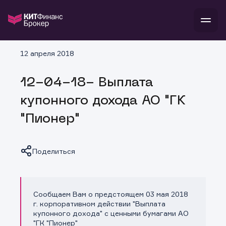
В
12 апреля 2018
Войти
Стать клиентом
Л
12-04-18- Выплата
В
В
В
инвестиции
купонного дохода АО "ГК
банкам и компаниям
о компании
"Пионер"
поддержка
и
о 
п
тарифы
с 
н
и
г
к
т
Поделиться
ан
ка
н
и
п
ба
м
у
во
до
р
Сообщаем Вам о предстоящем 03 мая 2018
о
д
Копировать ссылку
г. корпоративном действии "Выплата
купонного дохода" с ценными бумагами АО
"ГК "Пионер"