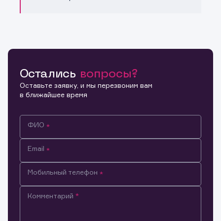
Остались
вопросы?
Оставьте заявку, и мы перезвоним вам
в ближайшее время
ФИО
Email
Мобильный телефон
Комментарий
Информация предназначена только для клиентов,
владеющих активами эмитента.
Настоящим подтверждаю, что обладаю всеми