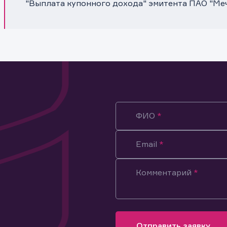
"Выплата купонного дохода" эмитента ПАО "Ме
ФИО
Email
Комментарий
ация предназначена только для клиентов, владеющих
ми эмитента.
оящим подтверждаю, что обладаю всеми необходимыми полно
Отправить заявку