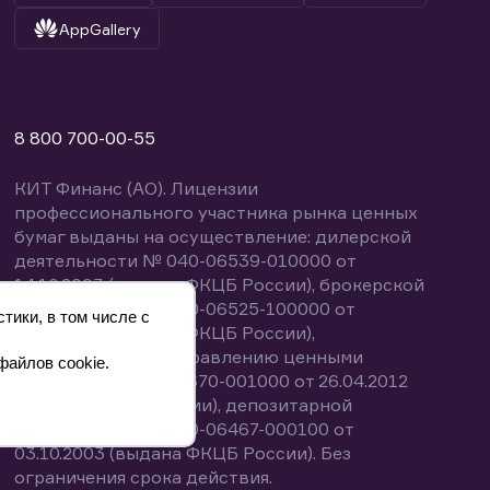
AppGallery
8 800 700-00-55
КИТ Финанс (АО). Лицензии
профессионального участника рынка ценных
бумаг выданы на осуществление: дилерской
деятельности № 040-06539-010000 от
14.10.2003 (выдана ФКЦБ России), брокерской
деятельности № 040-06525-100000 от
тики, в том числе с
14.10.2003 (выдана ФКЦБ России),
деятельности по управлению ценными
файлов cookie.
бумагами № 040-13670-001000 от 26.04.2012
(выдана ФСФР России), депозитарной
деятельности № 040-06467-000100 от
03.10.2003 (выдана ФКЦБ России). Без
ограничения срока действия.