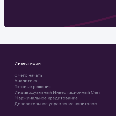
Обр
Обр
Заяв
для 
мате
Спасибо
бума
Ваше об
Спасибо!
ближайш
указ
може
Скачат
Инвестиции
С чего начать
Аналитика
Готовые решения
Индивидуальный Инвестиционный Счет
Маржинальное кредитование
Доверительное управление капиталом