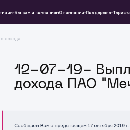
тиции
Банкам и компаниям
О компании
Поддержка
Тарифы
го дохода
Полезные ссылки
Полезные ссылки
Документы
Документы
QUIK
Вопросы и ответы
Реквизиты
12-07-19- Выпл
дохода ПАО "Ме
Сообщаем Вам о предстоящем 17 октября 2019 г