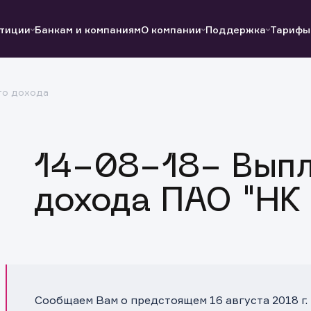
тиции
Банкам и компаниям
О компании
Поддержка
Тарифы
го дохода
Полезные ссылки
Полезные ссылки
Документы
Документы
QUIK
Вопросы и ответы
Реквизиты
14-08-18- Выпл
дохода ПАО "НК 
Сообщаем Вам о предстоящем 16 августа 2018 г