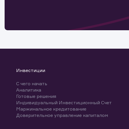
Обр
Обр
Заяв
для 
мате
Спасибо
бума
Ваше об
Спасибо!
ближайш
указ
може
Скачат
Инвестиции
С чего начать
Аналитика
Готовые решения
Индивидуальный Инвестиционный Счет
Маржинальное кредитование
Доверительное управление капиталом