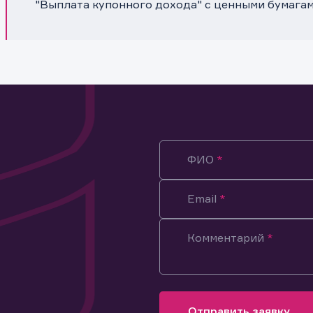
"Выплата купонного дохода" с ценными бумагам
ФИО
Email
Комментарий
ация предназначена только для клиентов, владеющих
ми эмитента.
оящим подтверждаю, что обладаю всеми необходимыми полно
Отправить заявку