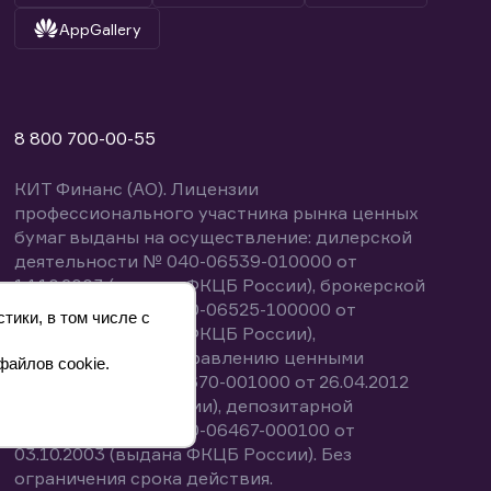
AppGallery
8 800 700-00-55
КИТ Финанс (АО). Лицензии
профессионального участника рынка ценных
бумаг выданы на осуществление: дилерской
деятельности № 040-06539-010000 от
14.10.2003 (выдана ФКЦБ России), брокерской
деятельности № 040-06525-100000 от
тики, в том числе с
14.10.2003 (выдана ФКЦБ России),
деятельности по управлению ценными
файлов cookie.
бумагами № 040-13670-001000 от 26.04.2012
(выдана ФСФР России), депозитарной
деятельности № 040-06467-000100 от
03.10.2003 (выдана ФКЦБ России). Без
ограничения срока действия.