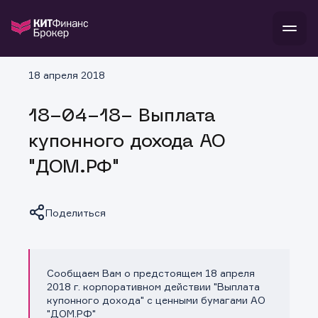
В
18 апреля 2018
Войти
Стать клиентом
Л
18-04-18- Выплата
В
В
В
инвестиции
купонного дохода АО
банкам и компаниям
о компании
"ДОМ.РФ"
поддержка
и
о 
п
тарифы
с 
н
и
г
к
т
Поделиться
ан
ка
н
и
п
ба
м
у
во
до
р
Сообщаем Вам о предстоящем 18 апреля
о
д
Копировать ссылку
2018 г. корпоративном действии "Выплата
купонного дохода" с ценными бумагами АО
"ДОМ.РФ"