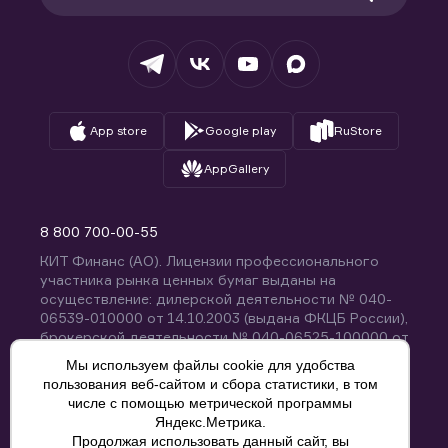
Раскрытие обязательной информации
Налогообложение
Депозитарий
База знаний
Вопросы и ответы
App store
Google play
RuStore
AppGallery
8 800 700-00-55
КИТ Финанс (АО). Лицензии профессионального
участника рынка ценных бумаг выданы на
осуществление: дилерской деятельности № 040-
06539-010000 от 14.10.2003 (выдана ФКЦБ России),
брокерской деятельности № 040-06525-100000 от
14.10.2003 (выдана ФКЦБ России), деятельности по
Мы используем файлы cookie для удобства
управлению ценными бумагами № 040-13670-
пользования веб-сайтом и сбора статистики, в том
001000 от 26.04.2012 (выдана ФСФР России),
числе с помощью метрической программы
депозитарной деятельности № 040-06467-000100
Яндекс.Метрика.
от 03.10.2003 (выдана ФКЦБ России). Без
Продолжая использовать данный сайт, вы