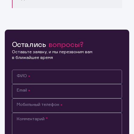
Остались
вопросы?
Оставьте заявку, и мы перезвоним вам
в ближайшее время
ФИО
Email
Мобильный телефон
Комментарий
Информация предназначена только для клиентов,
владеющих активами эмитента.
Настоящим подтверждаю, что обладаю всеми