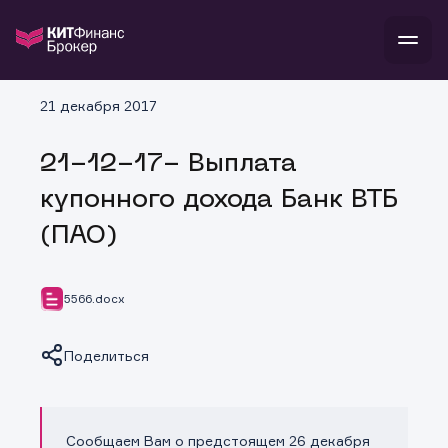
В
21 декабря 2017
Войти
Стать клиентом
Л
21-12-17- Выплата
В
В
В
инвестиции
купонного дохода Банк ВТБ
банкам и компаниям
о компании
(ПАО)
поддержка
и
о 
п
тарифы
с 
н
и
г
к
т
5566.docx
ан
ка
н
и
п
ба
м
у
во
Поделиться
до
р
о
д
Сообщаем Вам о предстоящем 26 декабря