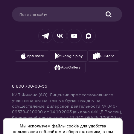
Карьера в компании
Поддержка
Партнерам
Информация для клиентов
Удостоверяющий центр
Техническая поддержка
Раскрытие обязательной информации
Налогообложение
Депозитарий
База знаний
Вопросы и ответы
App store
Google play
RuStore
AppGallery
8 800 700-00-55
КИТ Финанс (АО). Лицензии профессионального
участника рынка ценных бумаг выданы на
осуществление: дилерской деятельности № 040-
06539-010000 от 14.10.2003 (выдана ФКЦБ России),
брокерской деятельности № 040-06525-100000 от
14.10.2003 (выдана ФКЦБ России), деятельности по
Мы используем файлы cookie для удобства
управлению ценными бумагами № 040-13670-
пользования веб-сайтом и сбора статистики, в том