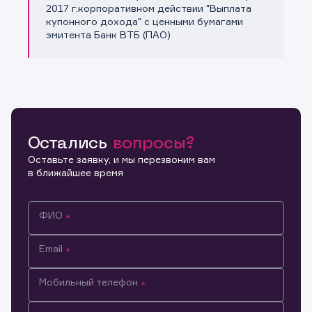
Копировать ссылку
2017 г.корпоративном действии "Выплата
купонного дохода" с ценными бумагами
эмитента Банк ВТБ (ПАО)
Остались
вопросы?
Оставьте заявку, и мы перезвоним вам
в ближайшее время
ФИО
Email
Мобильный телефон
Информация предназначена только для клиентов,