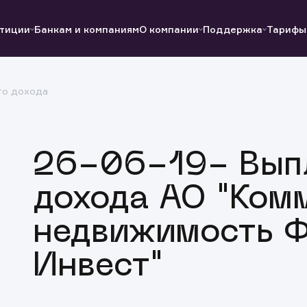
тиции
Банкам и компаниям
О компании
Поддержка
Тарифы
го дохода
Полезные ссылки
Полезные ссылки
Документы
Документы
QUIK
Вопросы и ответы
Реквизиты
26-06-19- Выпл
дохода АО "Ком
недвижимость Ф
Инвест"