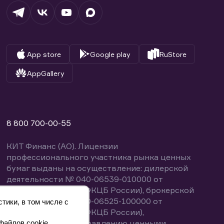
App store
Google play
RuStore
AppGallery
8 800 700-00-55
КИТ Финанс (АО). Лицензии
профессионального участника рынка ценных
бумаг выданы на осуществление: дилерской
деятельности № 040-06539-010000 от
14.10.2003 (выдана ФКЦБ России), брокерской
деятельности № 040-06525-100000 от
тики, в том числе с
14.10.2003 (выдана ФКЦБ России),
деятельности по управлению ценными
файлов cookie.