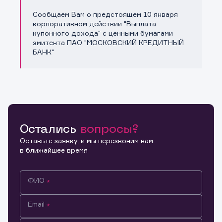
Сообщаем Вам о предстоящем 10 января
Копировать ссылку
корпоративном действии "Выплата
купонного дохода" с ценными бумагами
эмитента ПАО "МОСКОВСКИЙ КРЕДИТНЫЙ
БАНК"
Остались
вопросы?
Оставьте заявку, и мы перезвоним вам
в ближайшее время
ФИО
Email