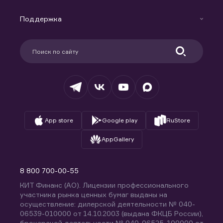
Маржинальное кредитование
Новости
Доверительное управление капиталом
Поддержка
Контакты
Карьера в компании
Поддержка
Партнерам
Информация для клиентов
Удостоверяющий центр
Техническая поддержка
Раскрытие обязательной информации
Налогообложение
Депозитарий
База знаний
Вопросы и ответы
App store
Google play
RuStore
AppGallery
8 800 700-00-55
КИТ Финанс (АО). Лицензии профессионального
участника рынка ценных бумаг выданы на
осуществление: дилерской деятельности № 040-
06539-010000 от 14.10.2003 (выдана ФКЦБ России),
брокерской деятельности № 040-06525-100000 от