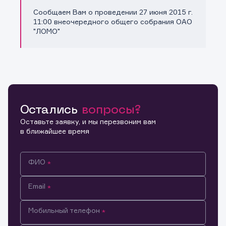
Сообщаем Вам о проведении 27 июня 2015 г.
Копировать ссылку
11:00 внеочередного общего собрания ОАО
"ЛОМО"
Остались
вопросы?
Оставьте заявку, и мы перезвоним вам
в ближайшее время
ФИО
Email
Мобильный телефон
Информация предназначена только для клиентов,