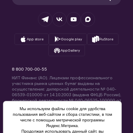
Раскрытие обязательной информации
Налогообложение
Депозитарий
База знаний
Вопросы и ответы
App store
Google play
RuStore
AppGallery
8 800 700-00-55
КИТ Финанс (АО). Лицензии профессионального
участника рынка ценных бумаг выданы на
осуществление: дилерской деятельности № 040-
06539-010000 от 14.10.2003 (выдана ФКЦБ России),
брокерской деятельности № 040-06525-100000 от
14.10.2003 (выдана ФКЦБ России), деятельности по
Мы используем файлы cookie для удобства
управлению ценными бумагами № 040-13670-
пользования веб-сайтом и сбора статистики, в том
001000 от 26.04.2012 (выдана ФСФР России),
числе с помощью метрической программы
депозитарной деятельности № 040-06467-000100
Яндекс.Метрика.
от 03.10.2003 (выдана ФКЦБ России). Без
Продолжая использовать данный сайт, вы