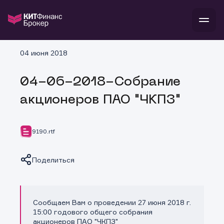
В
04 июня 2018
Войти
Стать клиентом
Л
04-06-2018-Собрание
В
В
В
инвестиции
акционеров ПАО "ЧКПЗ"
банкам и компаниям
о компании
поддержка
и
о 
п
тарифы
9190.rtf
с 
н
и
г
к
т
ан
ка
н
Поделиться
и
п
ба
м
у
во
до
р
о
д
Сообщаем Вам о проведении 27 июня 2018 г.
Копировать ссылку
15:00 годового общего собрания
акционеров ПАО "ЧКПЗ"