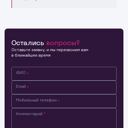
Остались
вопросы?
Оставьте заявку, и мы перезвоним вам
в ближайшее время
ФИО
Email
Мобильный телефон
Комментарий
Информация предназначена только для клиентов,
владеющих активами эмитента.
Настоящим подтверждаю, что обладаю всеми