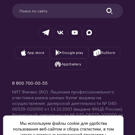
Партнерам
Информация для клиентов
Удостоверяющий центр
Техническая поддержка
Раскрытие обязательной информации
Налогообложение
Депозитарий
База знаний
Вопросы и ответы
App store
Google play
RuStore
AppGallery
8 800 700-00-55
КИТ Финанс (АО). Лицензии профессионального
участника рынка ценных бумаг выданы на
осуществление: дилерской деятельности № 040-
06539-010000 от 14.10.2003 (выдана ФКЦБ России),
брокерской деятельности № 040-06525-100000 от
14.10.2003 (выдана ФКЦБ России), деятельности по
Мы используем файлы cookie для удобства
управлению ценными бумагами № 040-13670-
пользования веб-сайтом и сбора статистики, в том
001000 от 26.04.2012 (выдана ФСФР России),
числе с помощью метрической программы