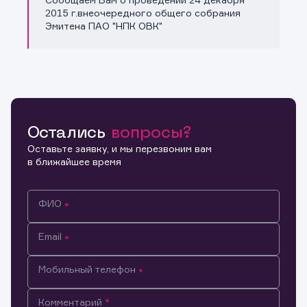
Копировать ссылку
2015 г.внеочередного общего собрания
Эмитена ПАО "НПК ОВК"
Остались
вопросы?
Оставьте заявку, и мы перезвоним вам
в ближайшее время
ФИО
Email
Мобильный телефон
Информация предназначена только для клиентов,
Комментарий