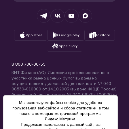
Налогообложение
Депозитарий
База знаний
Вопросы и ответы
App store
Google play
RuStore
AppGallery
8 800 700-00-55
КИТ Финанс (АО). Лицензии профессионального
участника рынка ценных бумаг выданы на
осуществление: дилерской деятельности № 040-
06539-010000 от 14.10.2003 (выдана ФКЦБ России),
брокерской деятельности № 040-06525-100000 от
14.10.2003 (выдана ФКЦБ России), деятельности по
Мы используем файлы cookie для удобства
управлению ценными бумагами № 040-13670-
пользования веб-сайтом и сбора статистики, в том
001000 от 26.04.2012 (выдана ФСФР России),
числе с помощью метрической программы
депозитарной деятельности № 040-06467-000100
Яндекс.Метрика.
от 03.10.2003 (выдана ФКЦБ России). Без
Продолжая использовать данный сайт, вы
ограничения срока действия.