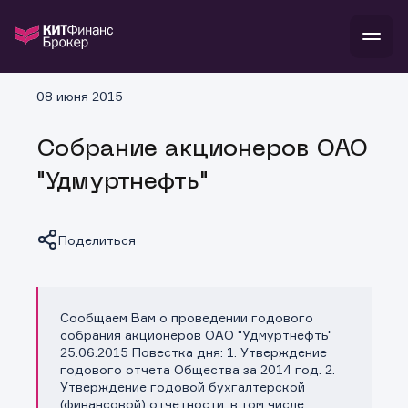
В
08 июня 2015
Войти
Стать клиентом
Л
Собрание акционеров ОАО
В
В
В
инвестиции
"Удмуртнефть"
банкам и компаниям
о компании
поддержка
и
о 
п
тарифы
Поделиться
с 
н
и
г
к
т
ан
ка
н
и
п
ба
м
у
во
Сообщаем Вам о проведении годового
Копировать ссылку
до
р
собрания акционеров ОАО "Удмуртнефть"
о
д
25.06.2015 Повестка дня: 1. Утверждение
годового отчета Общества за 2014 год. 2.
Утверждение годовой бухгалтерской
(финансовой) отчетности, в том числе