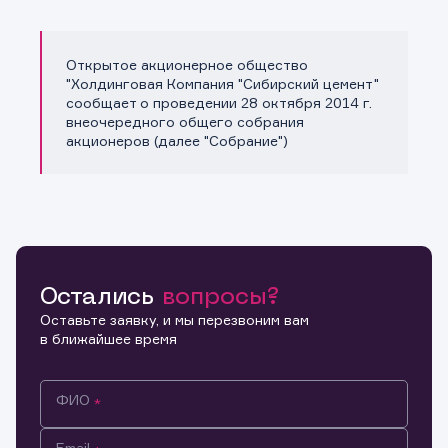
Открытое акционерное общество
Копировать ссылку
"Холдинговая Компания "Сибирский цемент"
сообщает о проведении 28 октября 2014 г.
внеочередного общего собрания
акционеров (далее "Собрание")
Остались
вопросы?
Оставьте заявку, и мы перезвоним вам
в ближайшее время
ФИО
Email