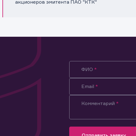
акционеров эмитента ПАО "КТК"
ФИО
Email
Комментарий
ация предназначена только для клиентов, владеющих
ми эмитента.
оящим подтверждаю, что обладаю всеми необходимыми полно
Отправить заявку