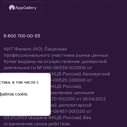
AppGallery
8 800 700-00-55
КИТ Финанс (АО). Лицензии
профессионального участника рынка ценных
бумаг выданы на осуществление: дилерской
деятельности № 040-06539-010000 от
14.10.2003 (выдана ФКЦБ России), брокерской
деятельности № 040-06525-100000 от
тики, в том числе с
14.10.2003 (выдана ФКЦБ России),
деятельности по управлению ценными
файлов cookie.
бумагами № 040-13670-001000 от 26.04.2012
(выдана ФСФР России), депозитарной
деятельности № 040-06467-000100 от
03.10.2003 (выдана ФКЦБ России). Без
ограничения срока действия.