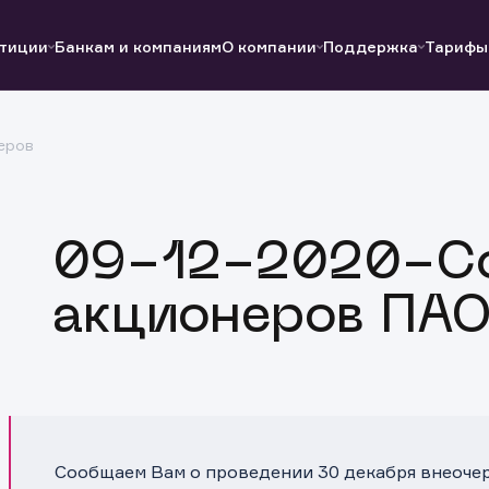
тиции
Банкам и компаниям
О компании
Поддержка
Тарифы
еров
Полезные ссылки
Полезные ссылки
Документы
Документы
QUIK
Вопросы и ответы
Реквизиты
09-12-2020-С
акционеров ПАО
Сообщаем Вам о проведении 30 декабря внеоче