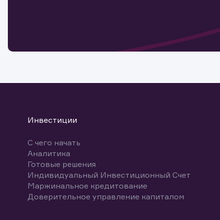
Обр
Обр
Заяв
для 
мате
Спасибо
бума
Ваше об
Спасибо!
ближайш
указ
може
Скачат
Инвестиции
С чего начать
Аналитика
Готовые решения
Индивидуальный Инвестиционный Счет
Маржинальное кредитование
Доверительное управление капиталом