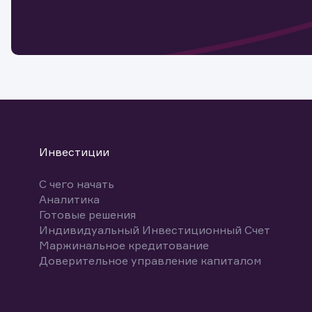
мате
Спасибо
бума
Ваше об
Спасибо!
ближайш
указ
може
Скачат
Инвестиции
С чего начать
Аналитика
Готовые решения
Индивидуальный Инвестиционный Счет
Маржинальное кредитование
Доверительное управление капиталом