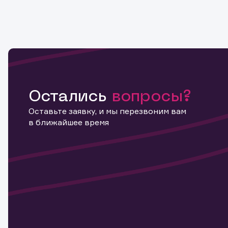
Остались
вопросы?
Оставьте заявку, и мы перезвоним вам
в ближайшее время
Информ
актива
Наст
Обр
Обр
Заяв
для 