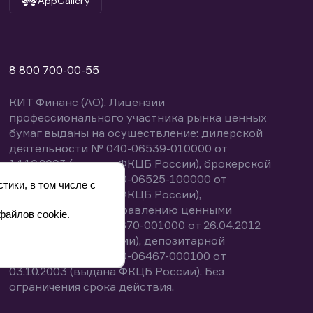
AppGallery
8 800 700-00-55
КИТ Финанс (АО). Лицензии
профессионального участника рынка ценных
бумаг выданы на осуществление: дилерской
деятельности № 040-06539-010000 от
14.10.2003 (выдана ФКЦБ России), брокерской
деятельности № 040-06525-100000 от
тики, в том числе с
14.10.2003 (выдана ФКЦБ России),
деятельности по управлению ценными
файлов cookie.
бумагами № 040-13670-001000 от 26.04.2012
(выдана ФСФР России), депозитарной
деятельности № 040-06467-000100 от
03.10.2003 (выдана ФКЦБ России). Без
ограничения срока действия.