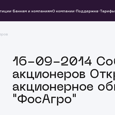
тиции
Банкам и компаниям
О компании
Поддержка
Тарифы
еров
Полезные ссылки
Полезные ссылки
Документы
Документы
QUIK
Вопросы и ответы
Реквизиты
16-09-2014 Со
акционеров Отк
акционерное об
"ФосАгро"