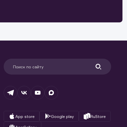
о ценным
ранение
и.
App store
Google play
RuStore