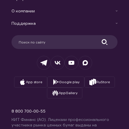
Готовые решения
Индивидуальный Инвестиционный Счет
О компании
Маржинальное кредитование
Новости
Доверительное управление капиталом
Поддержка
Контакты
Карьера в компании
Поддержка
Партнерам
Информация для клиентов
Удостоверяющий центр
Техническая поддержка
Раскрытие обязательной информации
Налогообложение
Депозитарий
База знаний
Вопросы и ответы
App store
Google play
RuStore
AppGallery
8 800 700-00-55
КИТ Финанс (АО). Лицензии профессионального
участника рынка ценных бумаг выданы на