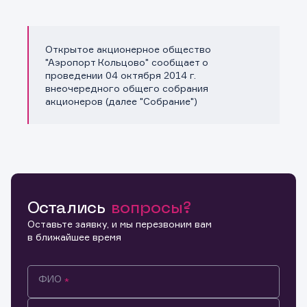
Открытое акционерное общество
Копировать ссылку
"Аэропорт Кольцово" сообщает о
проведении 04 октября 2014 г.
внеочередного общего собрания
акционеров (далее "Собрание")
Остались
вопросы?
Оставьте заявку, и мы перезвоним вам
в ближайшее время
ФИО