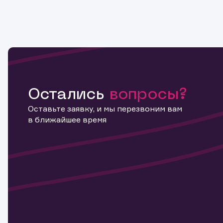
Остались
вопросы?
Оставьте заявку, и мы перезвоним вам
в ближайшее время
Информ
актива
Наст
Обр
Обр
Заяв
для 