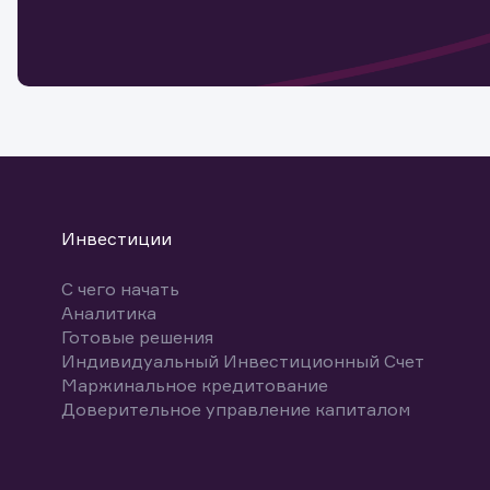
мате
Спасибо
бума
Ваше об
Спасибо!
ближайш
указ
може
Скачат
Инвестиции
С чего начать
Аналитика
Готовые решения
Индивидуальный Инвестиционный Счет
Маржинальное кредитование
Доверительное управление капиталом