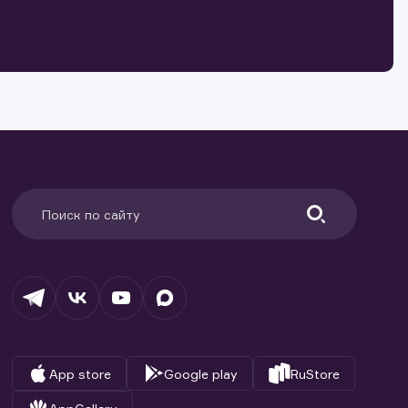
о ценным
ранение
и.
App store
Google play
RuStore