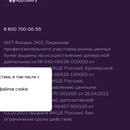
AppGallery
8 800 700-00-55
КИТ Финанс (АО). Лицензии
профессионального участника рынка ценных
бумаг выданы на осуществление: дилерской
деятельности № 040-06539-010000 от
14.10.2003 (выдана ФКЦБ России), брокерской
деятельности № 040-06525-100000 от
тики, в том числе с
14.10.2003 (выдана ФКЦБ России),
деятельности по управлению ценными
файлов cookie.
бумагами № 040-13670-001000 от 26.04.2012
(выдана ФСФР России), депозитарной
деятельности № 040-06467-000100 от
03.10.2003 (выдана ФКЦБ России). Без
ограничения срока действия.