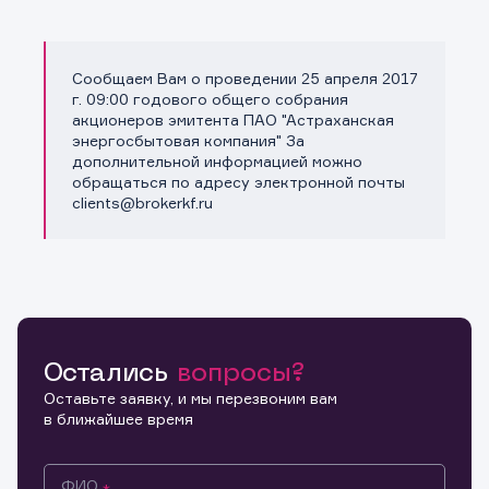
Сообщаем Вам о проведении 25 апреля 2017
Копировать ссылку
г. 09:00 годового общего собрания
акционеров эмитента ПАО "Астраханская
энергосбытовая компания" За
дополнительной информацией можно
обращаться по адресу электронной почты
clients@brokerkf.ru
Остались
вопросы?
Оставьте заявку, и мы перезвоним вам
в ближайшее время
ФИО