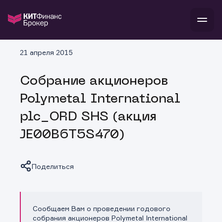
В
21 апреля 2015
Войти
Стать клиентом
Л
Собрание акционеров
В
В
В
инвестиции
Polymetal International
банкам и компаниям
о компании
plc_ORD SHS (акция
поддержка
и
о 
п
тарифы
JE00B6T5S470)
с 
н
и
г
к
т
ан
ка
н
и
п
ба
Поделиться
м
у
во
до
р
о
д
Сообщаем Вам о проведении годового
Копировать ссылку
собрания акционеров Polymetal International