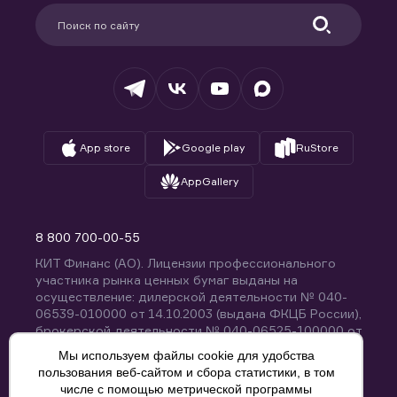
Партнерам
Информация для клиентов
Удостоверяющий центр
Техническая поддержка
Раскрытие обязательной информации
Налогообложение
Депозитарий
База знаний
Вопросы и ответы
App store
Google play
RuStore
AppGallery
8 800 700-00-55
КИТ Финанс (АО). Лицензии профессионального
участника рынка ценных бумаг выданы на
осуществление: дилерской деятельности № 040-
06539-010000 от 14.10.2003 (выдана ФКЦБ России),
брокерской деятельности № 040-06525-100000 от
14.10.2003 (выдана ФКЦБ России), деятельности по
Мы используем файлы cookie для удобства
управлению ценными бумагами № 040-13670-
пользования веб-сайтом и сбора статистики, в том
001000 от 26.04.2012 (выдана ФСФР России),
числе с помощью метрической программы