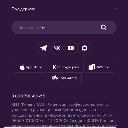
Маржинальное кредитование
Новости
Доверительное управление капиталом
Поддержка
Контакты
Карьера в компании
Поддержка
Партнерам
Информация для клиентов
Удостоверяющий центр
Техническая поддержка
Раскрытие обязательной информации
Налогообложение
Депозитарий
База знаний
Вопросы и ответы
App store
Google play
RuStore
AppGallery
8 800 700-00-55
КИТ Финанс (АО). Лицензии профессионального
участника рынка ценных бумаг выданы на
осуществление: дилерской деятельности № 040-
06539-010000 от 14.10.2003 (выдана ФКЦБ России),
брокерской деятельности № 040-06525-100000 от