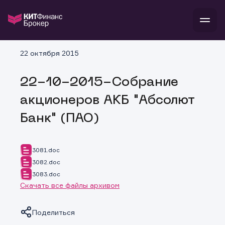
В
22 октября 2015
Войти
Стать клиентом
Л
22-10-2015-Собрание
В
В
В
инвестиции
акционеров АКБ "Абсолют
банкам и компаниям
о компании
Банк" (ПАО)
поддержка
и
о 
п
тарифы
с 
н
и
г
к
т
3081.doc
ан
ка
н
3082.doc
и
п
ба
3083.doc
м
у
во
до
р
Скачать все файлы архивом
о
д
Поделиться