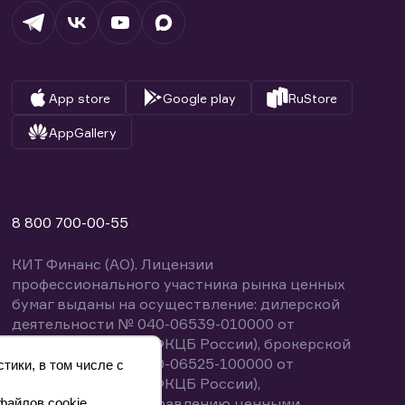
App store
Google play
RuStore
AppGallery
8 800 700-00-55
КИТ Финанс (АО). Лицензии
профессионального участника рынка ценных
бумаг выданы на осуществление: дилерской
деятельности № 040-06539-010000 от
14.10.2003 (выдана ФКЦБ России), брокерской
деятельности № 040-06525-100000 от
тики, в том числе с
14.10.2003 (выдана ФКЦБ России),
деятельности по управлению ценными
файлов cookie.