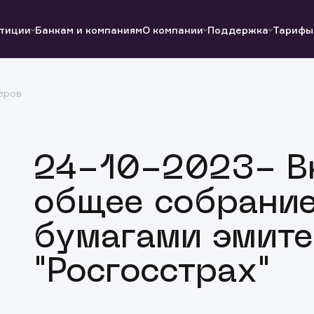
тиции
Банкам и компаниям
О компании
Поддержка
Тарифы
еров
Полезные ссылки
Полезные ссылки
Документы
Документы
QUIK
Вопросы и ответы
Реквизиты
24-10-2023- В
общее собрание
бумагами эмите
"Росгосстрах"