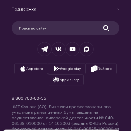
Маржинальное кредитование
Новости
Доверительное управление капиталом
Поддержка
Контакты
Карьера в компании
Поддержка
Партнерам
Информация для клиентов
Удостоверяющий центр
Техническая поддержка
Раскрытие обязательной информации
Налогообложение
Депозитарий
База знаний
Вопросы и ответы
App store
Google play
RuStore
AppGallery
8 800 700-00-55
КИТ Финанс (АО). Лицензии профессионального
участника рынка ценных бумаг выданы на
осуществление: дилерской деятельности № 040-
06539-010000 от 14.10.2003 (выдана ФКЦБ России),
брокерской деятельности № 040-06525-100000 от