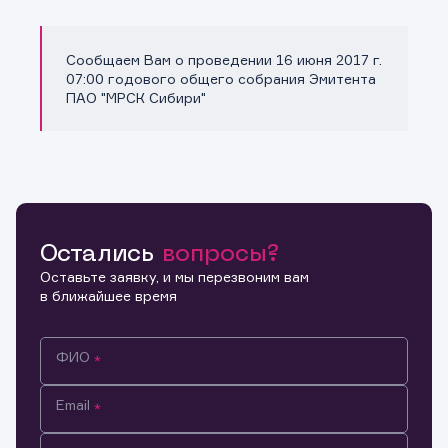
Сообщаем Вам о проведении 16 июня 2017 г.
Копировать ссылку
07:00 годового общего собрания Эмитента
ПАО "МРСК Сибири"
Остались
вопросы?
Оставьте заявку, и мы перезвоним вам
в ближайшее время
ФИО
Email