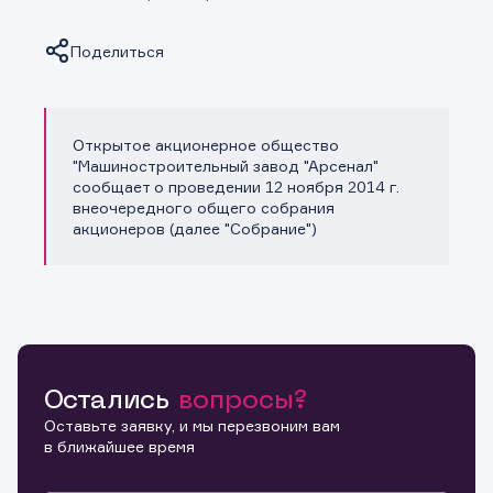
Поделиться
Открытое акционерное общество
Копировать ссылку
"Машиностроительный завод "Арсенал"
сообщает о проведении 12 ноября 2014 г.
внеочередного общего собрания
акционеров (далее "Собрание")
Остались
вопросы?
Оставьте заявку, и мы перезвоним вам
в ближайшее время