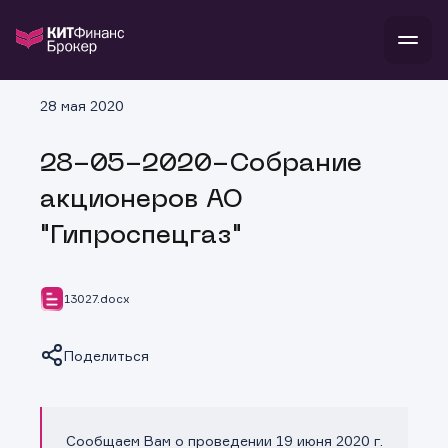
В
28 мая 2020
Войти
Стать клиентом
Л
28-05-2020-Собрание
В
В
В
инвестиции
акционеров АО
банкам и компаниям
о компании
"Гипроспецгаз"
поддержка
и
о 
п
тарифы
с 
н
и
г
к
т
13027.docx
ан
ка
н
и
п
ба
м
у
во
Поделиться
до
р
о
д
Сообщаем Вам о проведении 19 июня 2020 г.