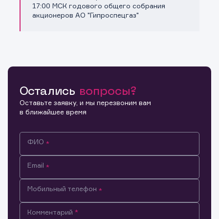
Копировать ссылку
17:00 МСК годового общего собрания
акционеров АО "Гипроспецгаз"
Остались
вопросы?
Оставьте заявку, и мы перезвоним вам
в ближайшее время
ФИО
Email
Мобильный телефон
Информация предназначена только для клиентов,
Комментарий