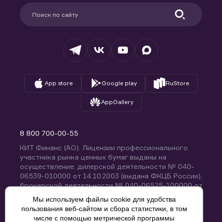
Партнерам
Информация для клиентов
Удостоверяющий центр
Техническая поддержка
Раскрытие обязательной информации
Налогообложение
Депозитарий
База знаний
Вопросы и ответы
App store
Google play
RuStore
AppGallery
8 800 700-00-55
КИТ Финанс (АО). Лицензии профессионального
участника рынка ценных бумаг выданы на
осуществление: дилерской деятельности № 040-
06539-010000 от 14.10.2003 (выдана ФКЦБ России),
брокерской деятельности № 040-06525-100000 от
14.10.2003 (выдана ФКЦБ России), деятельности по
Мы используем файлы cookie для удобства
управлению ценными бумагами № 040-13670-
пользования веб-сайтом и сбора статистики, в том
001000 от 26.04.2012 (выдана ФСФР России),
числе с помощью метрической программы