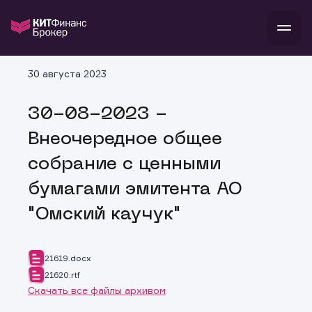
В
30 августа 2023
Войти
Стать клиентом
Л
30-08-2023 -
В
В
В
инвестиции
Внеочередное общее
банкам и компаниям
о компании
собрание с ценными
поддержка
и
о 
п
тарифы
бумагами эмитента АО
с 
н
и
г
к
т
"Омский каучук"
ан
ка
н
и
п
ба
м
у
во
до
р
21619.docx
о
д
21620.rtf
Скачать все файлы архивом