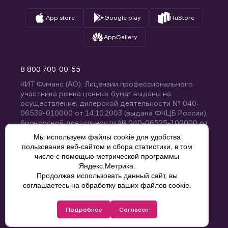
App store
Google play
RuStore
AppGallery
8 800 700-00-55
КИТ Финанс (АО). Лицензии профессионального
участника рынка ценных бумаг выданы на
осуществление: дилерской деятельности № 040-
06539-010000 от 14.10.2003 (выдана ФКЦБ России),
брокерской деятельности № 040-06525-100000 от
14.10.2003 (выдана ФКЦБ России), деятельности по
Мы используем файлы cookie для удобства
управлению ценными бумагами № 040-13670-
пользования веб-сайтом и сбора статистики, в том
001000 от 26.04.2012 (выдана ФСФР России),
числе с помощью метрической программы
депозитарной деятельности № 040-06467-000100
Яндекс.Метрика.
от 03.10.2003 (выдана ФКЦБ России). Без
Продолжая использовать данный сайт, вы
ограничения срока действия.
8 800 700-00-55
соглашаетесь на обработку ваших файлов cookie.
Политика конфиденциальности
Подробнее
Согласен
© КИТ Финанс (АО), 2000-2025