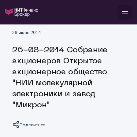
В
26 июля 2014
Войти
Стать клиентом
Л
26-08-2014 Собрание
В
В
В
инвестиции
акционеров Открытое
банкам и компаниям
о компании
акционерное общество
поддержка
и
о 
п
тарифы
"НИИ молекулярной
с 
н
и
г
к
т
электроники и завод
ан
ка
н
и
п
ба
"Микрон"
м
у
во
до
р
о
д
Поделиться