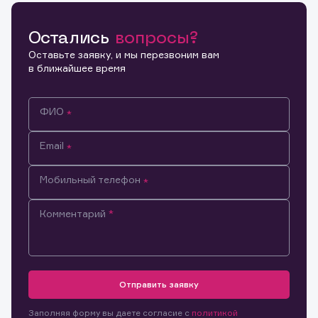
Остались
вопросы?
Копировать ссылку
Оставьте заявку, и мы перезвоним вам
в ближайшее время
ФИО
Email
Мобильный телефон
Комментарий
Информация предназначена только для клиентов,
владеющих активами эмитента.
Настоящим подтверждаю, что обладаю всеми
Отправить заявку
необходимыми полномочиями для ознакомления с
Заявка на предоставление
Обращение в компанию
размещенной на Интернет-ресурсе информацией и
Обращение в компанию
Заполняя форму вы даете согласие с
политикой
информации.
материалами, предназначенными для лиц,