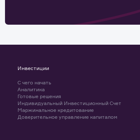
мате
Спасибо
бума
Ваше об
Спасибо!
ближайш
указ
може
Скачат
Инвестиции
С чего начать
Аналитика
Готовые решения
Индивидуальный Инвестиционный Счет
Маржинальное кредитование
Доверительное управление капиталом