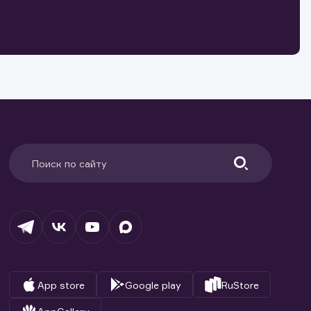
о ценным
ранение
и.
App store
Google play
RuStore