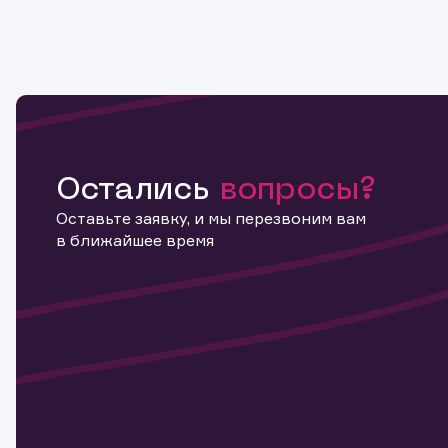
Остались
вопросы?
Оставьте заявку, и мы перезвоним вам
в ближайшее время
Информ
актива
Наст
Обр
Обр
Заяв
для 