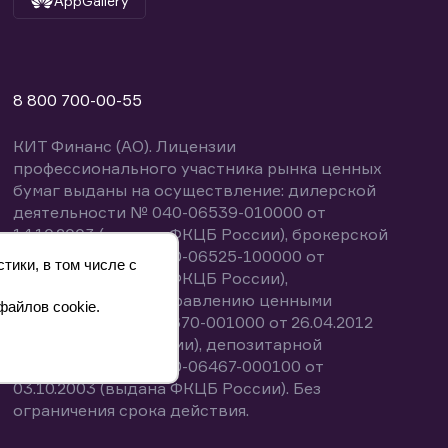
AppGallery
8 800 700-00-55
КИТ Финанс (АО). Лицензии
профессионального участника рынка ценных
бумаг выданы на осуществление: дилерской
деятельности № 040-06539-010000 от
14.10.2003 (выдана ФКЦБ России), брокерской
деятельности № 040-06525-100000 от
тики, в том числе с
14.10.2003 (выдана ФКЦБ России),
деятельности по управлению ценными
файлов cookie.
бумагами № 040-13670-001000 от 26.04.2012
(выдана ФСФР России), депозитарной
деятельности № 040-06467-000100 от
03.10.2003 (выдана ФКЦБ России). Без
ограничения срока действия.