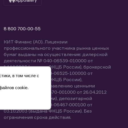
AppGallery
8 800 700-00-55
КИТ Финанс (АО). Лицензии
профессионального участника рынка ценных
бумаг выданы на осуществление: дилерской
деятельности № 040-06539-010000 от
14.10.2003 (выдана ФКЦБ России), брокерской
деятельности № 040-06525-100000 от
тики, в том числе с
14.10.2003 (выдана ФКЦБ России),
деятельности по управлению ценными
файлов cookie.
бумагами № 040-13670-001000 от 26.04.2012
(выдана ФСФР России), депозитарной
деятельности № 040-06467-000100 от
03.10.2003 (выдана ФКЦБ России). Без
ограничения срока действия.