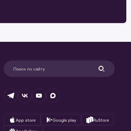
о ценным
ранение
и.
App store
Google play
RuStore