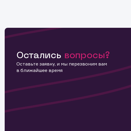
Остались
вопросы?
Оставьте заявку, и мы перезвоним вам
в ближайшее время
Информ
актива
Наст
Обр
Обр
Заяв
для 