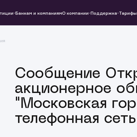
тиции
Банкам и компаниям
О компании
Поддержка
Тарифы
ция
Полезные ссылки
Полезные ссылки
Документы
Документы
QUIK
Вопросы и ответы
Реквизиты
Сообщение Отк
акционерное об
"Московская гор
телефонная сеть