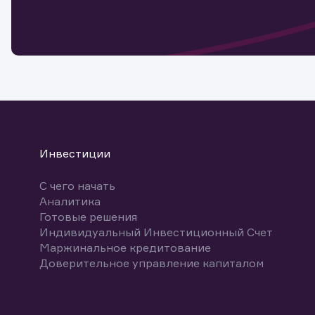
мате
Спасибо
бума
Ваше об
Спасибо!
ближайш
указ
може
Скачат
Инвестиции
С чего начать
Аналитика
Готовые решения
Индивидуальный Инвестиционный Счет
Маржинальное кредитование
Доверительное управление капиталом