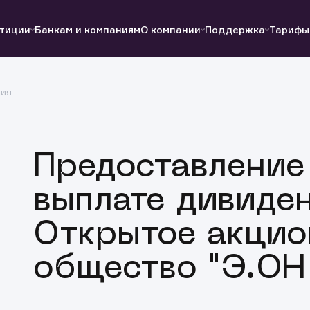
тиции
Банкам и компаниям
О компании
Поддержка
Тарифы
ция
Полезные ссылки
Полезные ссылки
Документы
Документы
QUIK
Вопросы и ответы
Реквизиты
Предоставление
выплате дивиде
Открытое акцио
общество "Э.ОН