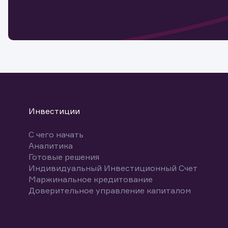
мате
Спасибо
бума
Ваше об
Спасибо!
ближайш
указ
може
Скачат
Инвестиции
С чего начать
Аналитика
Готовые решения
Индивидуальный Инвестиционный Счет
Маржинальное кредитование
Доверительное управление капиталом