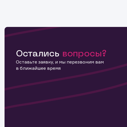
Остались
вопросы?
Оставьте заявку, и мы перезвоним вам
в ближайшее время
Информ
актива
Наст
Обр
Обр
Заяв
для 