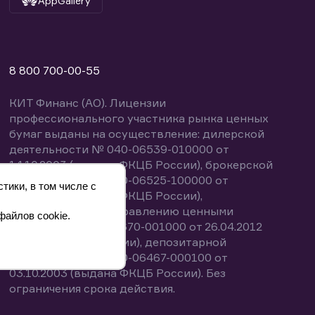
AppGallery
8 800 700-00-55
КИТ Финанс (АО). Лицензии
профессионального участника рынка ценных
бумаг выданы на осуществление: дилерской
деятельности № 040-06539-010000 от
14.10.2003 (выдана ФКЦБ России), брокерской
деятельности № 040-06525-100000 от
тики, в том числе с
14.10.2003 (выдана ФКЦБ России),
деятельности по управлению ценными
файлов cookie.
бумагами № 040-13670-001000 от 26.04.2012
(выдана ФСФР России), депозитарной
деятельности № 040-06467-000100 от
03.10.2003 (выдана ФКЦБ России). Без
ограничения срока действия.