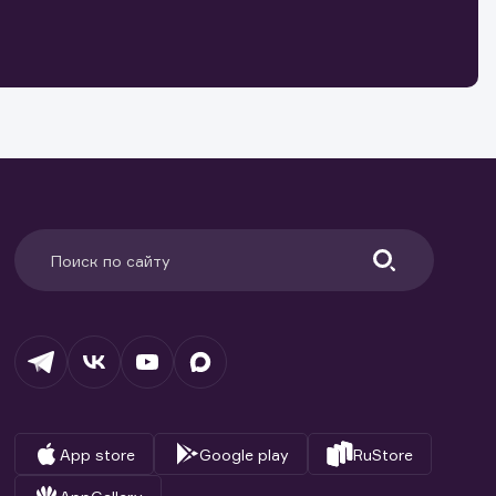
о ценным
ранение
и.
App store
Google play
RuStore