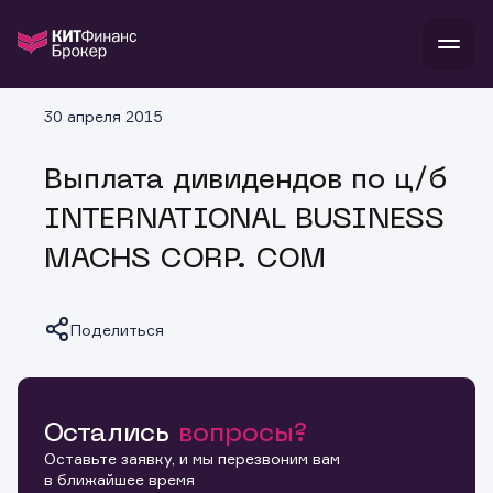
В
30 апреля 2015
Войти
Стать клиентом
Л
Выплата дивидендов по ц/б
В
В
В
инвестиции
INTERNATIONAL BUSINESS
банкам и компаниям
о компании
MACHS CORP. COM
поддержка
и
о 
п
тарифы
с 
н
и
г
к
т
Поделиться
ан
ка
н
и
п
ба
м
у
во
до
р
о
д
Остались
вопросы?
Копировать ссылку
Оставьте заявку, и мы перезвоним вам
в ближайшее время