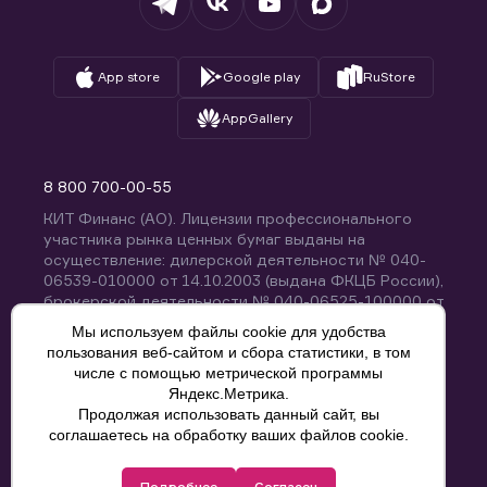
App store
Google play
RuStore
AppGallery
8 800 700-00-55
КИТ Финанс (АО). Лицензии профессионального
участника рынка ценных бумаг выданы на
осуществление: дилерской деятельности № 040-
06539-010000 от 14.10.2003 (выдана ФКЦБ России),
брокерской деятельности № 040-06525-100000 от
14.10.2003 (выдана ФКЦБ России), деятельности по
Мы используем файлы cookie для удобства
управлению ценными бумагами № 040-13670-
пользования веб-сайтом и сбора статистики, в том
001000 от 26.04.2012 (выдана ФСФР России),
числе с помощью метрической программы
депозитарной деятельности № 040-06467-000100
Яндекс.Метрика.
от 03.10.2003 (выдана ФКЦБ России). Без
Продолжая использовать данный сайт, вы
ограничения срока действия.
8 800 700-00-55
соглашаетесь на обработку ваших файлов cookie.
Политика конфиденциальности
Подробнее
Согласен