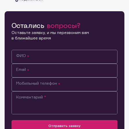
Остались
вопросы?
Копировать ссылку
Оставьте заявку, и мы перезвоним вам
в ближайшее время
ФИО
Email
Мобильный телефон
Комментарий
Информация предназначена только для клиентов,
владеющих активами эмитента.
Настоящим подтверждаю, что обладаю всеми
необходимыми полномочиями для ознакомления с
Отправить заявку
Заявка на предоставление
Обращение в компанию