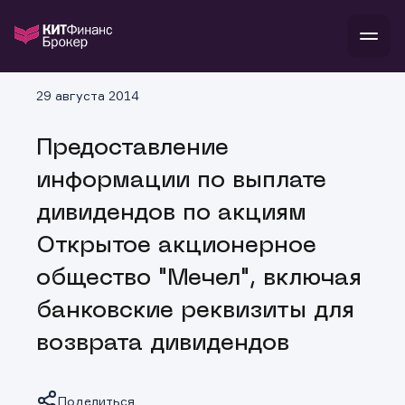
В
29 августа 2014
Войти
Стать клиентом
Л
Предоставление
В
В
В
инвестиции
информации по выплате
банкам и компаниям
о компании
дивидендов по акциям
поддержка
и
о 
п
тарифы
Открытое акционерное
с 
н
и
г
к
т
общество "Мечел", включая
ан
ка
н
и
п
ба
банковские реквизиты для
м
у
во
до
р
возврата дивидендов
о
д
Поделиться