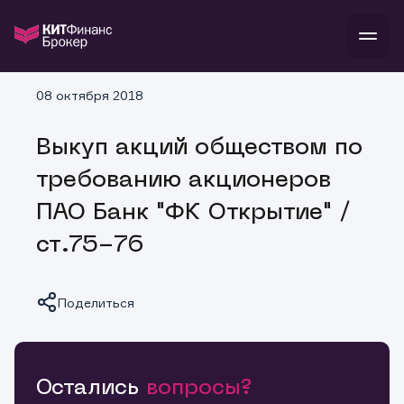
В
08 октября 2018
Войти
Стать клиентом
Л
Выкуп акций обществом по
В
В
В
инвестиции
требованию акционеров
банкам и компаниям
о компании
ПАО Банк "ФК Открытие" /
поддержка
и
о 
п
тарифы
ст.75-76
с 
н
и
г
к
т
ан
ка
н
и
п
ба
Поделиться
м
у
во
до
р
о
д
Остались
вопросы?
Копировать ссылку