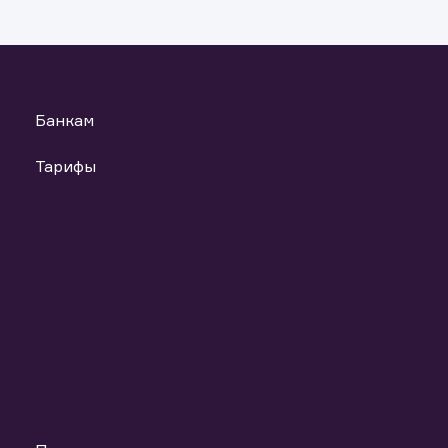
анных материалов и ссылок на материалы, если такое распрост
т повлечь нарушение законодательства Российской Федераци
ь файлы
Банкам
Тарифы