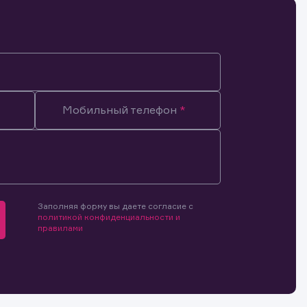
Мобильный телефон
Заполняя форму вы даете согласие с
политикой конфиденциальности и
правилами
мочиями
и.
й и
о ценным