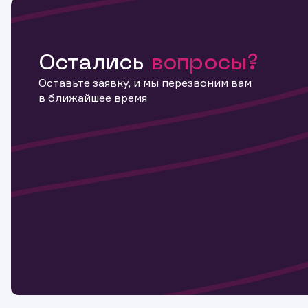
Остались
вопросы?
Оставьте заявку, и мы перезвоним вам
в ближайшее время
Информ
актива
Наст
Обр
Обр
Заяв
для 
мате
Спасибо
бума
Ваше об
Спасибо!
ближайш