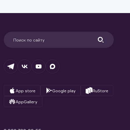
ранение
и.
App store
Google play
RuStore
AppGallery