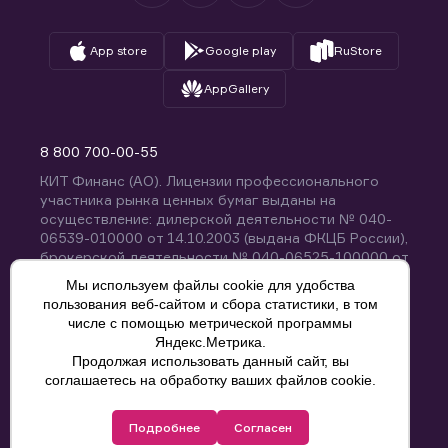
App store
Google play
RuStore
AppGallery
8 800 700-00-55
КИТ Финанс (АО). Лицензии профессионального
участника рынка ценных бумаг выданы на
осуществление: дилерской деятельности № 040-
06539-010000 от 14.10.2003 (выдана ФКЦБ России),
брокерской деятельности № 040-06525-100000 от
14.10.2003 (выдана ФКЦБ России), деятельности по
Мы используем файлы cookie для удобства
управлению ценными бумагами № 040-13670-
пользования веб-сайтом и сбора статистики, в том
001000 от 26.04.2012 (выдана ФСФР России),
числе с помощью метрической программы
депозитарной деятельности № 040-06467-000100
Яндекс.Метрика.
от 03.10.2003 (выдана ФКЦБ России). Без
Продолжая использовать данный сайт, вы
ограничения срока действия.
8 800 700-00-55
соглашаетесь на обработку ваших файлов cookie.
Политика конфиденциальности
Подробнее
Согласен
© КИТ Финанс (АО), 2000-2025