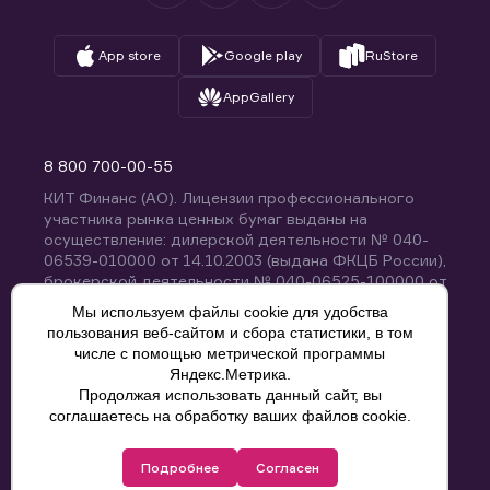
App store
Google play
RuStore
AppGallery
8 800 700-00-55
КИТ Финанс (АО). Лицензии профессионального
участника рынка ценных бумаг выданы на
осуществление: дилерской деятельности № 040-
06539-010000 от 14.10.2003 (выдана ФКЦБ России),
брокерской деятельности № 040-06525-100000 от
14.10.2003 (выдана ФКЦБ России), деятельности по
Мы используем файлы cookie для удобства
управлению ценными бумагами № 040-13670-
пользования веб-сайтом и сбора статистики, в том
001000 от 26.04.2012 (выдана ФСФР России),
числе с помощью метрической программы
депозитарной деятельности № 040-06467-000100
Яндекс.Метрика.
от 03.10.2003 (выдана ФКЦБ России). Без
Продолжая использовать данный сайт, вы
ограничения срока действия.
8 800 700-00-55
соглашаетесь на обработку ваших файлов cookie.
Политика конфиденциальности
Подробнее
Согласен
© КИТ Финанс (АО), 2000-2025