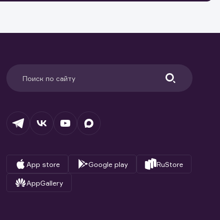
и.
App store
Google play
RuStore
AppGallery