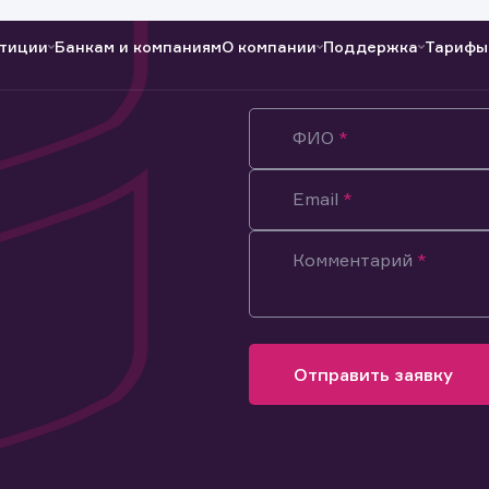
тиции
Банкам и компаниям
О компании
Поддержка
Тарифы
ФИО
Полезные ссылки
Полезные ссылки
Документы
Документы
QUIK
Вопросы и ответы
Реквизиты
Email
Комментарий
Отправить заявку