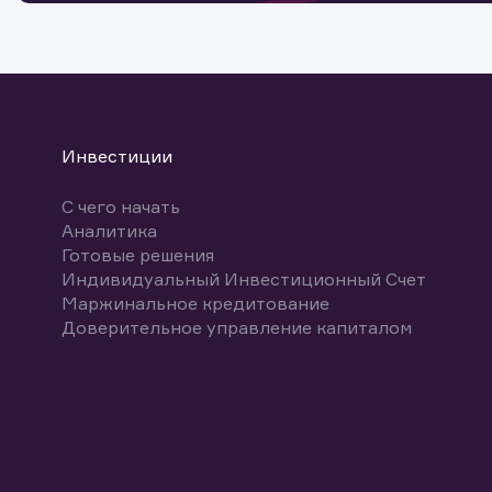
Инвестиции
Обр
Обр
Заяв
С чего начать
Аналитика
Спасибо
Ваше об
Спасибо!
Готовые решения
ближайш
Индивидуальный Инвестиционный Счет
Маржинальное кредитование
Доверительное управление капиталом