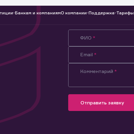
тиции
Банкам и компаниям
О компании
Поддержка
Тарифы
ФИО
Полезные ссылки
Полезные ссылки
Документы
Документы
QUIK
Вопросы и ответы
Реквизиты
Email
Комментарий
Отправить заявку