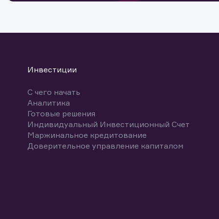
Инвестиции
Обр
Обр
Заяв
С чего начать
Аналитика
Спасибо
Ваше об
Спасибо!
Готовые решения
ближайш
Индивидуальный Инвестиционный Счет
Маржинальное кредитование
Доверительное управление капиталом