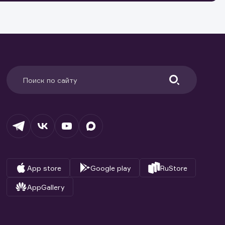
и.
App store
Google play
RuStore
AppGallery