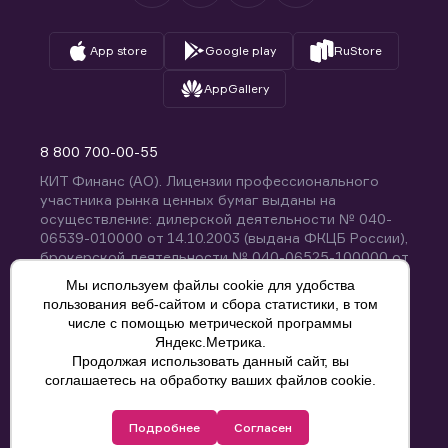
App store
Google play
RuStore
AppGallery
8 800 700-00-55
КИТ Финанс (АО). Лицензии профессионального
участника рынка ценных бумаг выданы на
осуществление: дилерской деятельности № 040-
06539-010000 от 14.10.2003 (выдана ФКЦБ России),
брокерской деятельности № 040-06525-100000 от
14.10.2003 (выдана ФКЦБ России), деятельности по
Мы используем файлы cookie для удобства
управлению ценными бумагами № 040-13670-
пользования веб-сайтом и сбора статистики, в том
001000 от 26.04.2012 (выдана ФСФР России),
числе с помощью метрической программы
депозитарной деятельности № 040-06467-000100
Яндекс.Метрика.
от 03.10.2003 (выдана ФКЦБ России). Без
Продолжая использовать данный сайт, вы
ограничения срока действия.
8 800 700-00-55
соглашаетесь на обработку ваших файлов cookie.
Политика конфиденциальности
Подробнее
Согласен
© КИТ Финанс (АО), 2000-2025