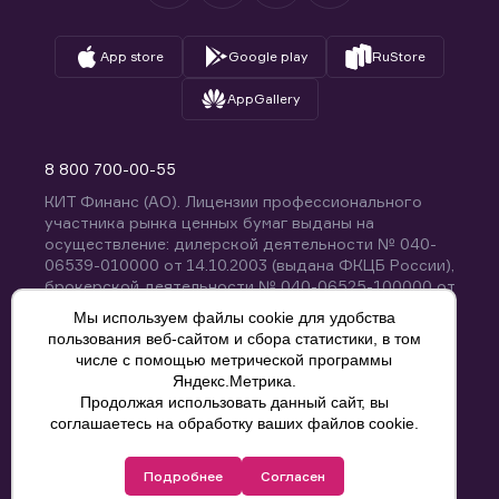
App store
Google play
RuStore
AppGallery
8 800 700-00-55
КИТ Финанс (АО). Лицензии профессионального
участника рынка ценных бумаг выданы на
осуществление: дилерской деятельности № 040-
06539-010000 от 14.10.2003 (выдана ФКЦБ России),
брокерской деятельности № 040-06525-100000 от
14.10.2003 (выдана ФКЦБ России), деятельности по
Мы используем файлы cookie для удобства
управлению ценными бумагами № 040-13670-
пользования веб-сайтом и сбора статистики, в том
001000 от 26.04.2012 (выдана ФСФР России),
числе с помощью метрической программы
депозитарной деятельности № 040-06467-000100
Яндекс.Метрика.
от 03.10.2003 (выдана ФКЦБ России). Без
Продолжая использовать данный сайт, вы
ограничения срока действия.
8 800 700-00-55
соглашаетесь на обработку ваших файлов cookie.
Политика конфиденциальности
Подробнее
Согласен
© КИТ Финанс (АО), 2000-2025