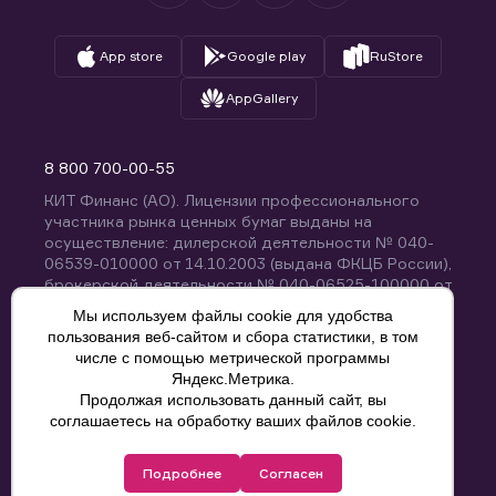
App store
Google play
RuStore
AppGallery
8 800 700-00-55
КИТ Финанс (АО). Лицензии профессионального
участника рынка ценных бумаг выданы на
осуществление: дилерской деятельности № 040-
06539-010000 от 14.10.2003 (выдана ФКЦБ России),
брокерской деятельности № 040-06525-100000 от
14.10.2003 (выдана ФКЦБ России), деятельности по
Мы используем файлы cookie для удобства
управлению ценными бумагами № 040-13670-
пользования веб-сайтом и сбора статистики, в том
001000 от 26.04.2012 (выдана ФСФР России),
числе с помощью метрической программы
депозитарной деятельности № 040-06467-000100
Яндекс.Метрика.
от 03.10.2003 (выдана ФКЦБ России). Без
Продолжая использовать данный сайт, вы
ограничения срока действия.
8 800 700-00-55
соглашаетесь на обработку ваших файлов cookie.
Политика конфиденциальности
Подробнее
Согласен
© КИТ Финанс (АО), 2000-2025