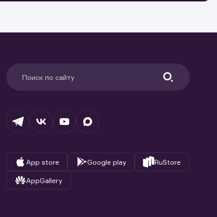
и.
App store
Google play
RuStore
AppGallery