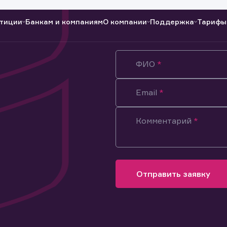
тиции
Банкам и компаниям
О компании
Поддержка
Тарифы
ФИО
Полезные ссылки
Полезные ссылки
Документы
Документы
QUIK
Вопросы и ответы
Реквизиты
Email
Комментарий
Отправить заявку