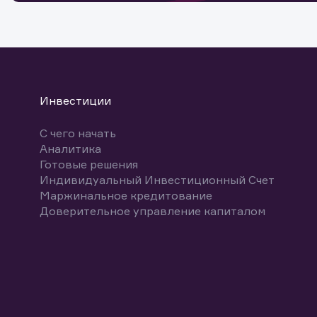
Инвестиции
Обр
Обр
Заяв
С чего начать
Аналитика
Спасибо
Ваше об
Спасибо!
Готовые решения
ближайш
Индивидуальный Инвестиционный Счет
Маржинальное кредитование
Доверительное управление капиталом