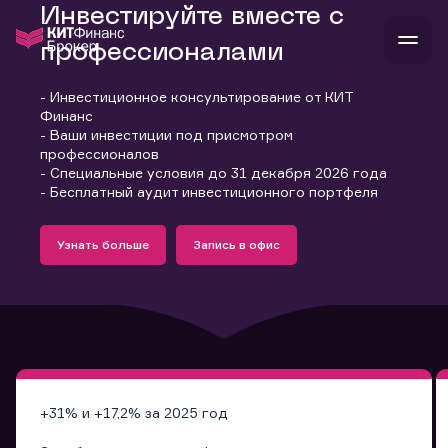
Инвестируйте вместе с
профессионалами
- Инвестиционное консультирование от КИТ
В
Финанс
Войти
Стать клиентом
- Ваши инвестиции под присмотром
Л
профессионалов
- Специальные условия до 31 декабря 2026 года
В
В
В
инвестиции
- Бесплатный аудит инвестиционного портфеля
банкам и компаниям
Подробнее
Запись в офис
о компании
Узнать больше
Запись в офис
поддержка
Узнать больше
Запись в офис
и
о 
п
тарифы
с 
н
и
г
к
т
ан
ка
н
и
п
ба
м
у
во
до
р
о
д
+31% и +17,2% за 2025 год