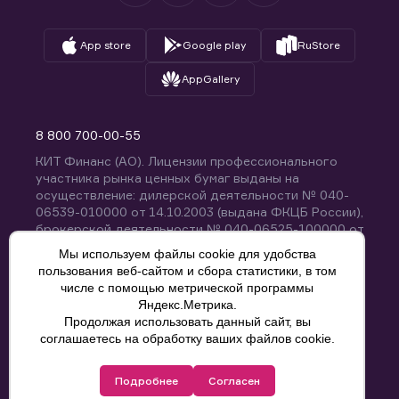
App store
Google play
RuStore
AppGallery
8 800 700-00-55
КИТ Финанс (АО). Лицензии профессионального
участника рынка ценных бумаг выданы на
осуществление: дилерской деятельности № 040-
06539-010000 от 14.10.2003 (выдана ФКЦБ России),
брокерской деятельности № 040-06525-100000 от
14.10.2003 (выдана ФКЦБ России), деятельности по
Мы используем файлы cookie для удобства
управлению ценными бумагами № 040-13670-
пользования веб-сайтом и сбора статистики, в том
001000 от 26.04.2012 (выдана ФСФР России),
числе с помощью метрической программы
депозитарной деятельности № 040-06467-000100
Яндекс.Метрика.
от 03.10.2003 (выдана ФКЦБ России). Без
Продолжая использовать данный сайт, вы
ограничения срока действия.
8 800 700-00-55
соглашаетесь на обработку ваших файлов cookie.
Политика конфиденциальности
Подробнее
Согласен
© КИТ Финанс (АО), 2000-2025