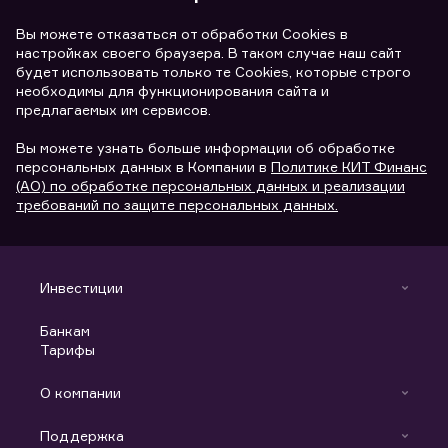
Вы можете отказаться от обработки Cookies в
настройках своего браузера. В таком случае наш сайт
будет использовать только те Cookies, которые строго
необходимы для функционирования сайта и
предлагаемых им сервисов.
Вы можете узнать больше информации об обработке
персональных данных в Компании в
Политике КИТ Финанс
(АО) по обработке персональных данных и реализации
требований по защите персональных данных.
Инвестиции
Инвестиции
Банкам
С чего начать
Тарифы
Аналитика
Готовые решения
Индивидуальный Инвестиционный Счет
О компании
Маржинальное кредитование
Новости
Доверительное управление капиталом
Поддержка
Контакты