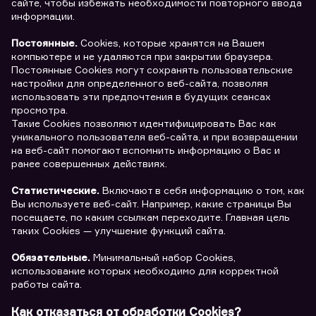
сайте, чтобы избежать необходимости повторного ввода
информации.
Заявка на предоставление
Обращение в компанию
Постоянные.
Сookies, которые хранятся на Вашем
Обращение в компанию
информации.
компьютере и не удаляются при закрытии браузера.
Спасибо! Ваше сообщение успешно отправлено. Мы
Постоянные Сookies могут сохранять пользовательские
Ваше обращение отправлено в компанию.
свяжемся с Вами в ближайшее время.
настройки для определенного веб-сайта, позволяя
Спасибо! Ваша заявка успешно отправлена.
использовать эти предпочтения в будущих сеансах
просмотра.
Такие Cookies позволяют идентифицировать Вас как
уникального пользователя веб-сайта, и при возвращении
на веб-сайт помогают вспомнить информацию о Вас и
ранее совершенных действиях.
Статистические.
Включают в себя информацию о том, как
Вы используете веб-сайт. Например, какие страницы Вы
посещаете, по каким ссылкам переходите. Главная цель
таких Cookies — улучшение функций сайта.
Обязательные.
Минимальный набор Cookies,
использование которых необходимо для корректной
работы сайта.
Как отказаться от обработки Сookies?