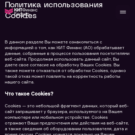
Политика использования
Cookies
В
Войти
Стать клиентом
Л
В данном разделе Вы можете ознакомиться с
информацией о том, как КИТ Финанс (АО) обрабатывает
данные, собранные в процессе пользования посетителями
В
В
В
инвестиции
веб-сайта. Продолжая использовать данный сайт, Вы
банкам и компаниям
даете свое согласие на обработку Ваших Cookies. Вы
о компании
также можете отказаться от обработки Cookies, однако
поддержка
такой отказ может повлиять на корректность работы
и
о 
п
тарифы
нашего сайта.
с 
н
и
г
к
т
Что такое Cookies?
ан
ка
н
и
п
ба
м
у
во
Сookies — это небольшой фрагмент данных, который веб-
до
р
сайт запрашивает у браузера, используемого на Вашем
о
д
компьютере или мобильном устройстве. Cookies
отражают Ваши предпочтения или действия на веб-сайте,
а также сведения об оборудовании пользователя, дата и
время сессии. Сookies хранятся локально на Вашем