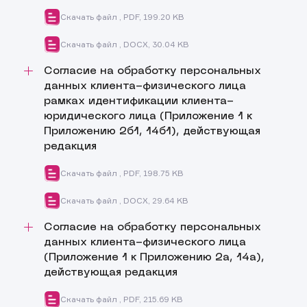
Дата раскрытия информации : 07.07.2026 18:00:00
Скачать файл , PDF, 199.20 KB
Период актуальности : c 22.07.2026 по настоящее время
Скачать файл , DOCX, 30.04 KB
Согласие на обработку персональных
данных клиента-физического лица
рамках идентификации клиента-
юридического лица (Приложение 1 к
Приложению 2б1, 14б1), действующая
редакция
Дата раскрытия информации : 07.07.2026 18:00:00
Скачать файл , PDF, 198.75 KB
Период актуальности : с 22.07.2026 по настоящее время
Скачать файл , DOCX, 29.64 KB
Согласие на обработку персональных
данных клиента-физического лица
(Приложение 1 к Приложению 2а, 14а),
действующая редакция
Дата раскрытия информации : 07.07.2026 17:57:00
Скачать файл , PDF, 215.69 KB