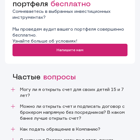
портфеля
бесплатно
Сомневаетесь в выбранных инвестиционных
инструментах?
Мы проведем аудит вашего портфеля совершенно
бесплатно.
Узнайте больше об условиях!
Напишите нам
Частые
вопросы
Могу ли я открыть счет для своих детей 15 и 7
лет?
Да, обратите внимание, что для открытия счета
Можно ли открыть счет и подписать договор с
несовершеннолетним и малолетним
брокером напрямую без посредников? В каком
потребуется ряд дополнительных документов.
банке лучше открыть счет?
- Для лиц, достигших 14 лет, - паспорт
Вы можете заключить договор с КИТ Финанс
Как подать обращение в Компанию?
гражданина РФ, дипломатический или
(АО):
служебный паспорт гражданина РФ,
Информация о способах подачи, порядке
Я живу не в России, могу ли я стать вашим