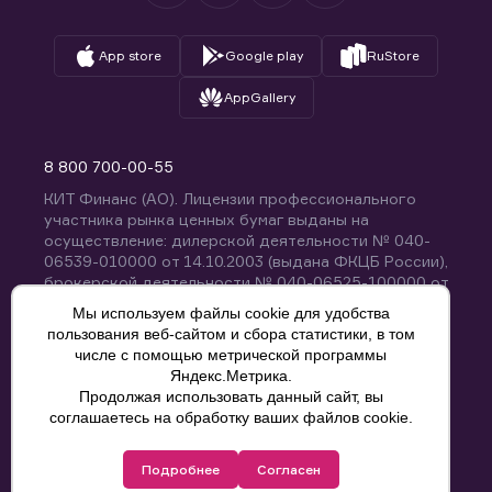
App store
Google play
RuStore
AppGallery
8 800 700-00-55
КИТ Финанс (АО). Лицензии профессионального
участника рынка ценных бумаг выданы на
осуществление: дилерской деятельности № 040-
06539-010000 от 14.10.2003 (выдана ФКЦБ России),
брокерской деятельности № 040-06525-100000 от
14.10.2003 (выдана ФКЦБ России), деятельности по
Мы используем файлы cookie для удобства
управлению ценными бумагами № 040-13670-
пользования веб-сайтом и сбора статистики, в том
001000 от 26.04.2012 (выдана ФСФР России),
числе с помощью метрической программы
депозитарной деятельности № 040-06467-000100
Яндекс.Метрика.
от 03.10.2003 (выдана ФКЦБ России). Без
Продолжая использовать данный сайт, вы
ограничения срока действия.
8 800 700-00-55
соглашаетесь на обработку ваших файлов cookie.
Политика конфиденциальности
Подробнее
Согласен
© КИТ Финанс (АО), 2000-2025