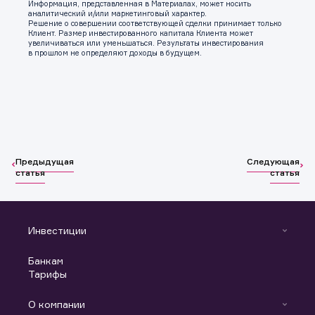
Информация, представленная в Материалах, может носить
аналитический и/или маркетинговый характер.
Решение о совершении соответствующей сделки принимает только
Клиент. Размер инвестированного капитала Клиента может
увеличиваться или уменьшаться. Результаты инвестирования
в прошлом не определяют доходы в будущем.
Предыдущая
Следующая
статья
статья
Инвестиции
Инвестиции
Банкам
С чего начать
Тарифы
Аналитика
Готовые решения
Индивидуальный Инвестиционный Счет
О компании