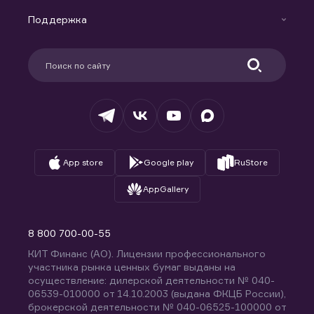
Маржинальное кредитование
Новости
Доверительное управление капиталом
Поддержка
Контакты
Карьера в компании
Поддержка
Партнерам
Информация для клиентов
Удостоверяющий центр
Техническая поддержка
Раскрытие обязательной информации
Налогообложение
Депозитарий
База знаний
Вопросы и ответы
App store
Google play
RuStore
AppGallery
8 800 700-00-55
КИТ Финанс (АО). Лицензии профессионального
участника рынка ценных бумаг выданы на
осуществление: дилерской деятельности № 040-
06539-010000 от 14.10.2003 (выдана ФКЦБ России),
брокерской деятельности № 040-06525-100000 от