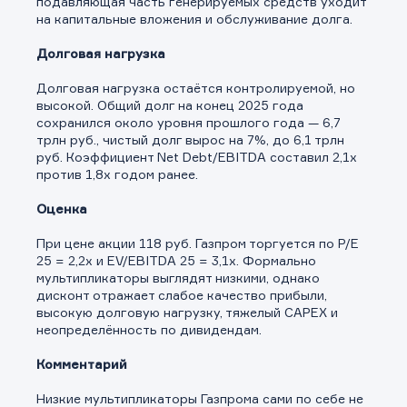
подавляющая часть генерируемых средств уходит
на капитальные вложения и обслуживание долга.
Долговая нагрузка
Долговая нагрузка остаётся контролируемой, но
высокой. Общий долг на конец 2025 года
сохранился около уровня прошлого года — 6,7
трлн руб., чистый долг вырос на 7%, до 6,1 трлн
руб. Коэффициент Net Debt/EBITDA составил 2,1x
против 1,8x годом ранее.
Оценка
При цене акции 118 руб. Газпром торгуется по P/E
25 = 2,2x и EV/EBITDA 25 = 3,1x. Формально
мультипликаторы выглядят низкими, однако
дисконт отражает слабое качество прибыли,
высокую долговую нагрузку, тяжелый CAPEX и
неопределённость по дивидендам.
Комментарий
Низкие мультипликаторы Газпрома сами по себе не